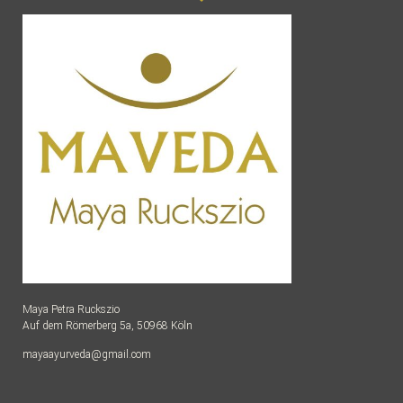
Maya Petra Ruckszio
Auf dem Römerberg 5a, 50968 Köln
mayaayurveda@gmail.com