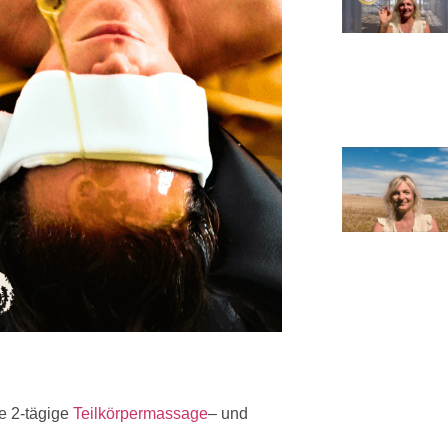
e 2-tägige
Teilkörpermassage
– und