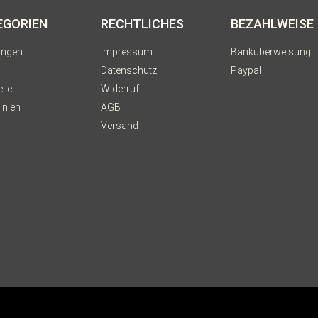
EGORIEN
RECHTLICHES
BEZAHLWEISE
ungen
Impressum
Banküberweisung
Datenschutz
Paypal
ile
Widerruf
inien
AGB
Versand