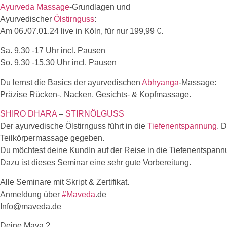
Ayurveda
Massage
-Grundlagen und
Ayurvedischer
Ölstirnguss
:
Am 06./07.01.24 live in Köln, für nur 199,99 €.
Sa. 9.30 -17 Uhr incl. Pausen
So. 9.30 -15.30 Uhr incl. Pausen
Du lernst die Basics der ayurvedischen
Abhyanga
-Massage:
Präzise Rücken-, Nacken, Gesichts- & Kopfmassage.
SHIRO
DHARA
–
STIRNÖLGUSS
Der ayurvedische Ölstirnguss führt in die
Tiefenentspannung
. 
Teilkörpermassage gegeben.
Du möchtest deine KundIn auf der Reise in die Tiefenentspan
Dazu ist dieses Seminar eine sehr gute Vorbereitung.
Alle Seminare mit Skript & Zertifikat.
Anmeldung über
#Maveda
.de
Info@maveda.de
Deine Maya ?