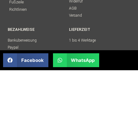
Widerruf
Fußzeile
AGB
Richtlinien
Versand
BEZAHLWEISE
LIEFERZEIT
Banküberweisung
1 bis 4 Werktage
Paypal
Facebook
WhatsApp