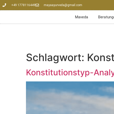
+49 1778116449
mayaayurveda@gmail.com
Maveda
Beratung
Schlagwort:
Konst
Konstitutionstyp-Anal