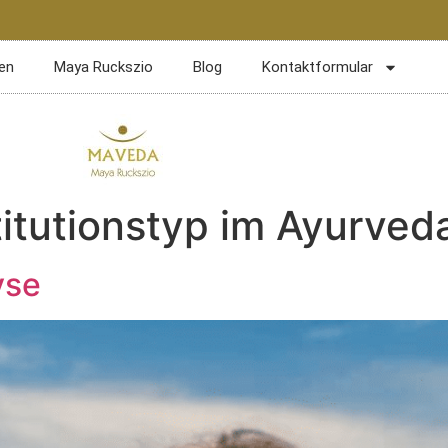
en
Maya Ruckszio
Blog
Kontaktformular
itutionstyp im Ayurved
yse