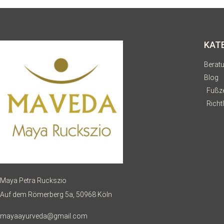
KAT
Berat
Blog
Fußze
Richtl
Maya Petra Ruckszio
Auf dem Römerberg 5a, 50968 Köln
mayaayurveda@gmail.com